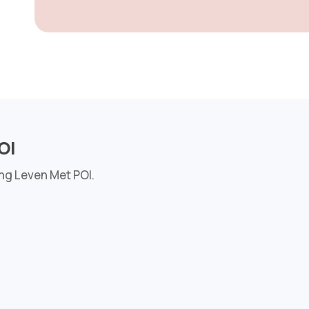
OI
ing Leven Met POI.