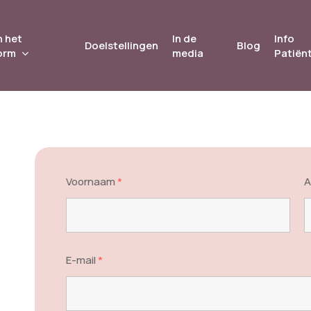
 het
In de
Info
Doelstellingen
Blog
orm
media
Patiën
Voornaam
*
A
E-mail
*