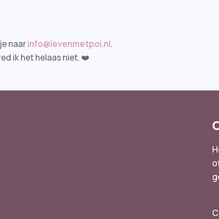
tje naar
info@levenmetpoi.nl
.
d ik het helaas niet. ❤️
H
o
g
n
C