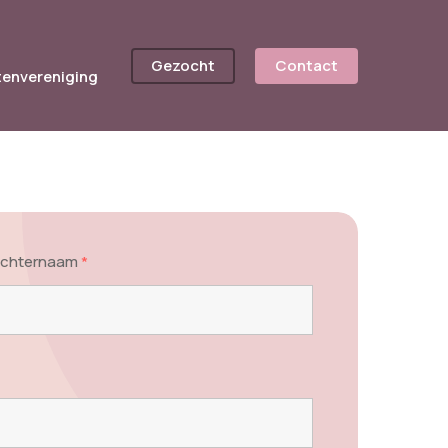
Gezocht
Contact
tenvereniging
chternaam
*