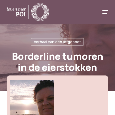
Skip
Menu
to
Close
main
Menu
content
Verhaal van een lotgenoot
Borderline tumoren
in de eierstokken