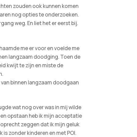
lachten zouden ook kunnen komen
waren nog opties te onderzoeken.
g weg. En liet het er eerst bij.
k schaamde me er voor en voelde me
binnen langzaam doodging. Toen de
id kwijt te zijn en miste de
m.
n; van binnen langzaam doodgaan
ugde wat nog over was in mij wilde
n en opstaan heb ik mijn acceptatie
 oprecht zeggen dat ik mijn geluk
k is zonder kinderen en met POI.