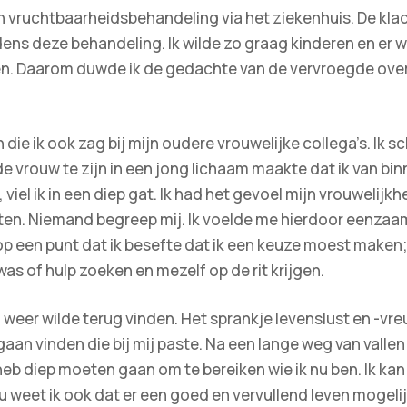
en vruchtbaarheidsbehandeling via het ziekenhuis. De k
dens deze behandeling. Ik wilde zo graag kinderen en er 
. Daarom duwde ik de gedachte van de vervroegde overgan
en die ik ook zag bij mijn oudere vrouwelijke collega’s. I
de vrouw te zijn in een jong lichaam maakte dat ik van 
iel ik in een diep gat. Ik had het gevoel mijn vrouwelijkhe
oten. Niemand begreep mij. Ik voelde me hierdoor eenzaa
 een punt dat ik besefte dat ik een keuze moest make
was of hulp zoeken en mezelf op de rit krijgen.
 weer wilde terug vinden. Het sprankje levenslust en -vre
 gaan vinden die bij mij paste. Na een lange weg van valle
heb diep moeten gaan om te bereiken wie ik nu ben. Ik kan
u weet ik ook dat er een goed en vervullend leven mogelij