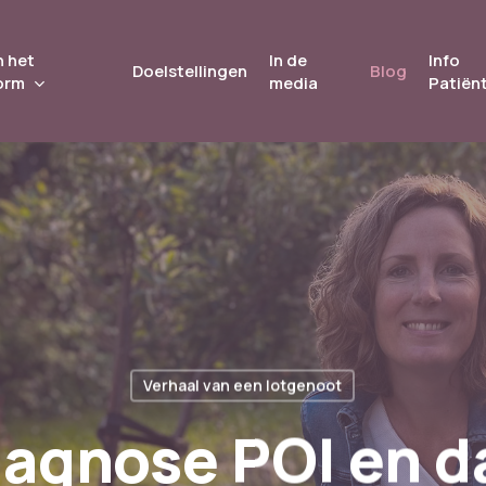
 het
In de
Info
Doelstellingen
Blog
orm
media
Patiën
Verhaal van een lotgenoot
iagnose POI en d