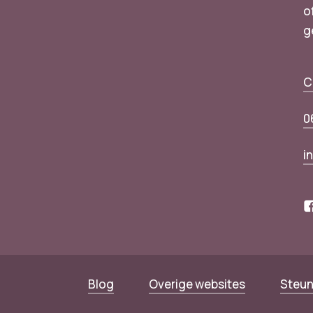
o
g
n
C
0
i
Blog
Overige websites
Steun