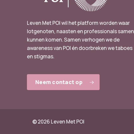
Leven Met POI wil het platform worden waar
lotgenoten, naasten en professionals same
kunnen komen. Samen verhogen we de
awareness van POI én doorbreken we taboes
en stigmas.
Neem contact op
©
2026
Leven Met POI