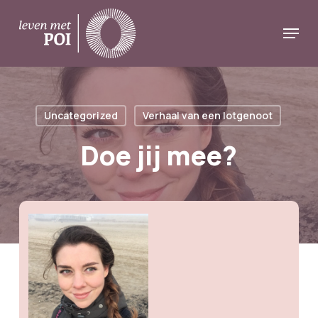
Skip
Menu
to
Close
main
Menu
content
Uncategorized
Verhaal van een lotgenoot
Doe jij mee?