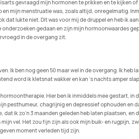
huisarts gevraagd mijn hormonen te prikken en te kijken of z
op en mijn menstruatie was, zoals altijd, onregelmatig. Inm
k dat lukte niet. Dit was voor mij de druppel en heb ik
rse onderzoeken gedaan en zijn mijn hormoonwaardes gep
ervroegd in de overgang zit.
ven. Ik ben nog geen 50 maar wel in de overgang. Ik heb las
htend word ik kletsnat wakker en kan ‘s nachts amper sla
n hormoontherapie. Hier ben ik inmiddels mee gestart, i
mijn pesthumeur, chagrijnig en depressief ophouden en d
, dat ik zo’n 3 maanden geleden heb laten plaatsen, en de 
n mijn vel. Het zou fijn zijn als ook mijn buik- en rugpijn,
geven moment verleden tijd zijn.