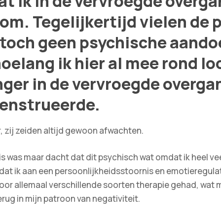
t ik in de vervroegde overgan
 bom. Tegelijkertijd vielen de
s toch geen psychische aand
hoelang ik hier al mee rond l
langer in de vervroegde overga
menstrueerde.
, zij zeiden altijd gewoon afwachten.
s mis was maar dacht dat dit psychisch wat omdat ik heel
dat ik aan een persoonlijkheidsstoornis en emotieregulati
hiervoor allemaal verschillende soorten therapie gehad, wa
terug in mijn patroon van negativiteit.