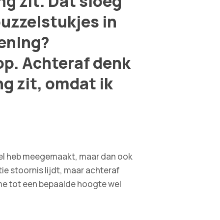
g zit. Dat sloeg
 puzzelstukjes in
oening?
oop. Achteraf denk
ng zit, omdat ik
 veel heb meegemaakt, maar dan ook
e stoornis lijdt, maar achteraf
t me tot een bepaalde hoogte wel