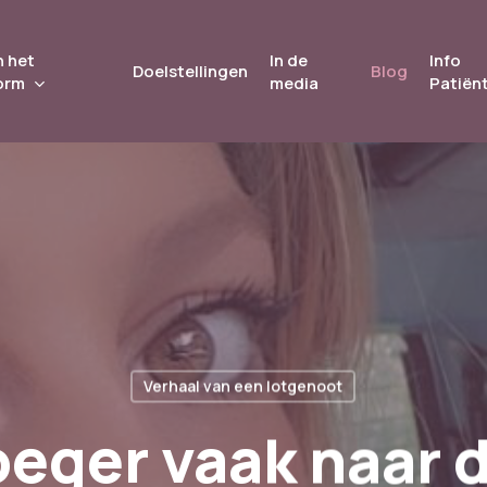
 het
In de
Info
Doelstellingen
Blog
orm
media
Patiën
Verhaal van een lotgenoot
roeger vaak naar 