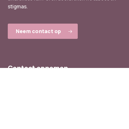
stigmas.
Neem contact op
Contact opnemen
Heb je vragen, wil je jouw ervaring graag delen of
wil je een bijdrage leveren? Neem dan gerust
contact op! We horen graag van je.
Contactpagina