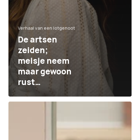
Verhaal van een lotgenoot
De artsen
zeiden;
meisje neem
maar gewoon
rust…
De
arts
zei
dat