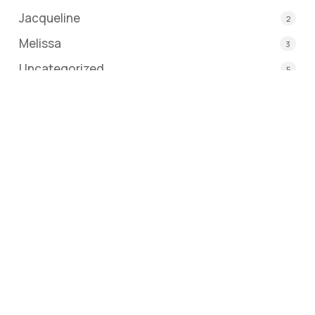
Jacqueline
2
Melissa
3
Uncategorized
5
Update over platform
6
Verhaal van een lotgenoot
18
Vlog
1